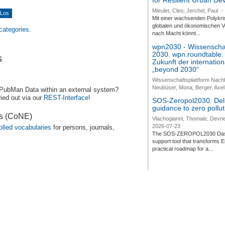
for Resilient Urban D
Mieulet, Cleo; Jerchel, Paul
-
Mit einer wachsenden Polykri
globalen und ökonomischen Ve
 categories.
nach Macht könnt...
wpn2030 - Wissenschaf
2030. wpn.roundtable:
s
Zukunft der internatio
„beyond 2030“
Wissenschaftsplattform Nach
Neubüser, Mona; Berger, Axel 
 PubMan Data within an external system?
ied out via our
REST-Interface
!
SOS-Zeropol2030: Deli
guidance to zero pollut
es (CoNE)
Vlachogianni, Thomais; Devrie
2026-07-23
olled vocabularies
for persons, journals,
The SOS-ZEROPOL2030 Dashbo
support tool that transforms E
practical roadmap for a...