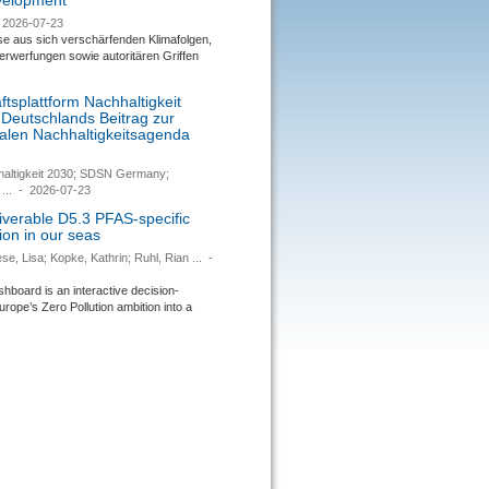
evelopment
2026-07-23
se aus sich verschärfenden Klimafolgen,
rwerfungen sowie autoritären Griffen
tsplattform Nachhaltigkeit
 Deutschlands Beitrag zur
nalen Nachhaltigkeitsagenda
haltigkeit 2030; SDSN Germany;
...
-
2026-07-23
verable D5.3 PFAS-specific
ion in our seas
se, Lisa; Kopke, Kathrin; Ruhl, Rian ...
-
ard is an interactive decision-
urope’s Zero Pollution ambition into a