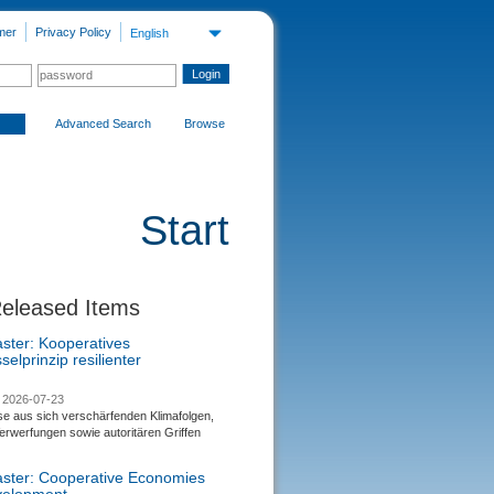
mer
Privacy Policy
English
Advanced Search
Browse
Start
Released Items
aster: Kooperatives
selprinzip resilienter
2026-07-23
se aus sich verschärfenden Klimafolgen,
rwerfungen sowie autoritären Griffen
saster: Cooperative Economies