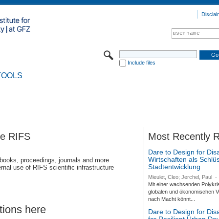
Disclai
Include files
TOOLS
se RIFS
Most Recently 
Dare to Design for Dis
Wirtschaften als Schlüs
 books, proceedings, journals and more
Stadtentwicklung
rnal use of RIFS scientific infrastructure
Mieulet, Cleo; Jerchel, Paul
-
Mit einer wachsenden Polykri
globalen und ökonomischen Ve
nach Macht könnt...
tions here
Dare to Design for Di