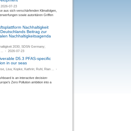
evelopment
2026-07-23
se aus sich verschärfenden Klimafolgen,
rwerfungen sowie autoritären Griffen
tsplattform Nachhaltigkeit
 Deutschlands Beitrag zur
nalen Nachhaltigkeitsagenda
haltigkeit 2030; SDSN Germany;
...
-
2026-07-23
verable D5.3 PFAS-specific
ion in our seas
se, Lisa; Kopke, Kathrin; Ruhl, Rian ...
-
ard is an interactive decision-
urope’s Zero Pollution ambition into a