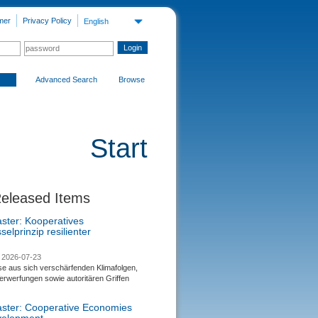
mer
Privacy Policy
English
Advanced Search
Browse
Start
Released Items
aster: Kooperatives
selprinzip resilienter
2026-07-23
se aus sich verschärfenden Klimafolgen,
rwerfungen sowie autoritären Griffen
saster: Cooperative Economies