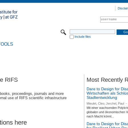
Disclai
Include files
TOOLS
se RIFS
Most Recently 
Dare to Design for Dis
Wirtschaften als Schlüs
 books, proceedings, journals and more
Stadtentwicklung
rnal use of RIFS scientific infrastructure
Mieulet, Cleo; Jerchel, Paul
-
Mit einer wachsenden Polykri
globalen und ökonomischen Ve
nach Macht könnt...
tions here
Dare to Design for Di