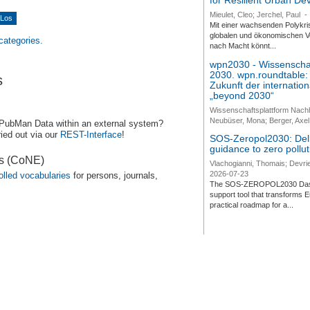
for Resilient Urban D
Mieulet, Cleo; Jerchel, Paul
-
Mit einer wachsenden Polykri
globalen und ökonomischen Ve
 categories.
nach Macht könnt...
wpn2030 - Wissenschaf
2030. wpn.roundtable:
s
Zukunft der internatio
„beyond 2030“
Wissenschaftsplattform Nach
Neubüser, Mona; Berger, Axel 
 PubMan Data within an external system?
ied out via our
REST-Interface
!
SOS-Zeropol2030: Deli
guidance to zero pollut
es (CoNE)
Vlachogianni, Thomais; Devrie
2026-07-23
olled vocabularies
for persons, journals,
The SOS-ZEROPOL2030 Dashbo
support tool that transforms E
practical roadmap for a...