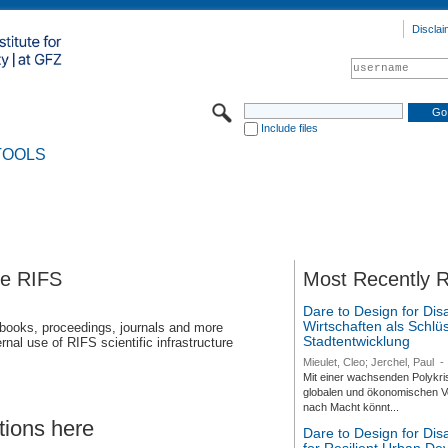
Disclai
Include files
TOOLS
se RIFS
Most Recently 
Dare to Design for Dis
Wirtschaften als Schlüs
 books, proceedings, journals and more
Stadtentwicklung
rnal use of RIFS scientific infrastructure
Mieulet, Cleo; Jerchel, Paul
-
Mit einer wachsenden Polykri
globalen und ökonomischen Ve
nach Macht könnt...
tions here
Dare to Design for Di