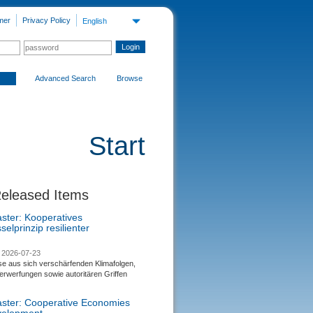
mer
Privacy Policy
English
Advanced Search
Browse
Start
Released Items
aster: Kooperatives
selprinzip resilienter
2026-07-23
se aus sich verschärfenden Klimafolgen,
rwerfungen sowie autoritären Griffen
saster: Cooperative Economies