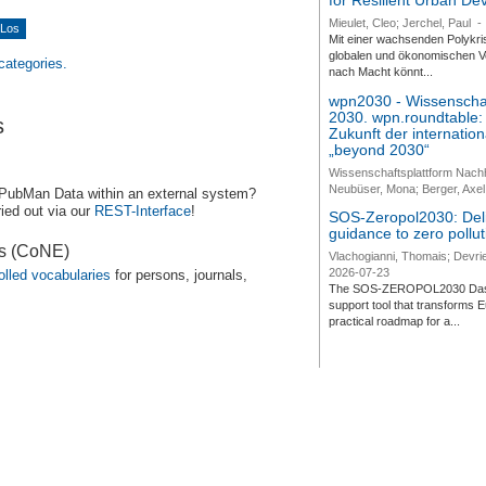
for Resilient Urban D
Mieulet, Cleo; Jerchel, Paul
-
Mit einer wachsenden Polykri
globalen und ökonomischen Ve
 categories.
nach Macht könnt...
wpn2030 - Wissenschaf
2030. wpn.roundtable:
s
Zukunft der internatio
„beyond 2030“
Wissenschaftsplattform Nach
Neubüser, Mona; Berger, Axel 
 PubMan Data within an external system?
ied out via our
REST-Interface
!
SOS-Zeropol2030: Deli
guidance to zero pollut
es (CoNE)
Vlachogianni, Thomais; Devrie
2026-07-23
olled vocabularies
for persons, journals,
The SOS-ZEROPOL2030 Dashbo
support tool that transforms E
practical roadmap for a...