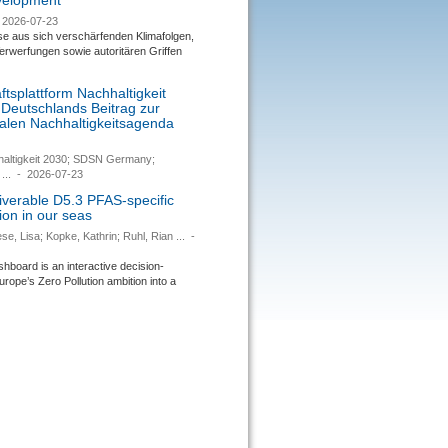
evelopment
2026-07-23
se aus sich verschärfenden Klimafolgen,
rwerfungen sowie autoritären Griffen
tsplattform Nachhaltigkeit
 Deutschlands Beitrag zur
nalen Nachhaltigkeitsagenda
haltigkeit 2030; SDSN Germany;
...
-
2026-07-23
verable D5.3 PFAS-specific
ion in our seas
se, Lisa; Kopke, Kathrin; Ruhl, Rian ...
-
ard is an interactive decision-
urope’s Zero Pollution ambition into a