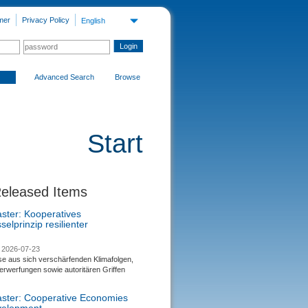
mer
Privacy Policy
English
Advanced Search
Browse
Start
Released Items
aster: Kooperatives
selprinzip resilienter
2026-07-23
se aus sich verschärfenden Klimafolgen,
rwerfungen sowie autoritären Griffen
saster: Cooperative Economies