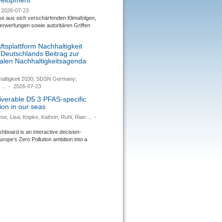
evelopment
2026-07-23
se aus sich verschärfenden Klimafolgen,
rwerfungen sowie autoritären Griffen
tsplattform Nachhaltigkeit
 Deutschlands Beitrag zur
nalen Nachhaltigkeitsagenda
haltigkeit 2030; SDSN Germany;
...
-
2026-07-23
verable D5.3 PFAS-specific
ion in our seas
se, Lisa; Kopke, Kathrin; Ruhl, Rian ...
-
ard is an interactive decision-
urope’s Zero Pollution ambition into a