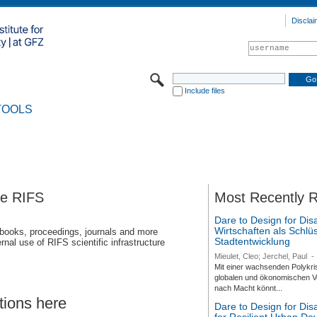
Disclai
Include files
TOOLS
se RIFS
Most Recently 
Dare to Design for Dis
Wirtschaften als Schlüs
 books, proceedings, journals and more
Stadtentwicklung
rnal use of RIFS scientific infrastructure
Mieulet, Cleo; Jerchel, Paul
-
Mit einer wachsenden Polykri
globalen und ökonomischen Ve
nach Macht könnt...
tions here
Dare to Design for Di