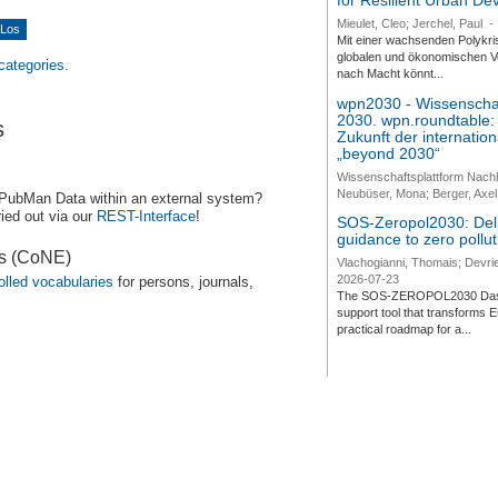
for Resilient Urban D
Mieulet, Cleo; Jerchel, Paul
-
Mit einer wachsenden Polykri
globalen und ökonomischen Ve
 categories.
nach Macht könnt...
wpn2030 - Wissenschaf
2030. wpn.roundtable:
s
Zukunft der internatio
„beyond 2030“
Wissenschaftsplattform Nach
Neubüser, Mona; Berger, Axel 
 PubMan Data within an external system?
ied out via our
REST-Interface
!
SOS-Zeropol2030: Deli
guidance to zero pollut
es (CoNE)
Vlachogianni, Thomais; Devrie
2026-07-23
olled vocabularies
for persons, journals,
The SOS-ZEROPOL2030 Dashbo
support tool that transforms E
practical roadmap for a...