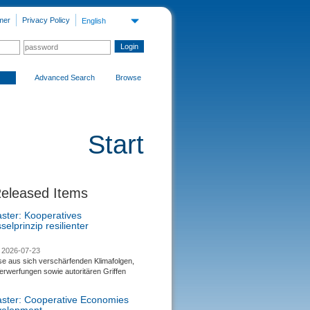
mer
Privacy Policy
English
Advanced Search
Browse
Start
Released Items
aster: Kooperatives
selprinzip resilienter
2026-07-23
se aus sich verschärfenden Klimafolgen,
rwerfungen sowie autoritären Griffen
saster: Cooperative Economies