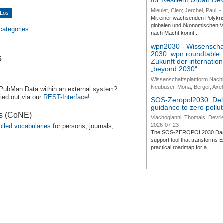
for Resilient Urban D
Mieulet, Cleo; Jerchel, Paul
-
Mit einer wachsenden Polykri
globalen und ökonomischen Ve
 categories.
nach Macht könnt...
wpn2030 - Wissenschaf
2030. wpn.roundtable:
s
Zukunft der internatio
„beyond 2030“
Wissenschaftsplattform Nach
Neubüser, Mona; Berger, Axel 
 PubMan Data within an external system?
ied out via our
REST-Interface
!
SOS-Zeropol2030: Deli
guidance to zero pollut
es (CoNE)
Vlachogianni, Thomais; Devrie
2026-07-23
olled vocabularies
for persons, journals,
The SOS-ZEROPOL2030 Dashbo
support tool that transforms E
practical roadmap for a...