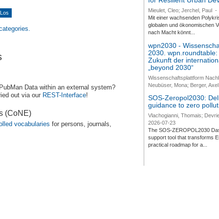
for Resilient Urban D
Mieulet, Cleo; Jerchel, Paul
-
Mit einer wachsenden Polykri
globalen und ökonomischen Ve
 categories.
nach Macht könnt...
wpn2030 - Wissenschaf
2030. wpn.roundtable:
s
Zukunft der internatio
„beyond 2030“
Wissenschaftsplattform Nach
Neubüser, Mona; Berger, Axel 
 PubMan Data within an external system?
ied out via our
REST-Interface
!
SOS-Zeropol2030: Deli
guidance to zero pollut
es (CoNE)
Vlachogianni, Thomais; Devrie
2026-07-23
olled vocabularies
for persons, journals,
The SOS-ZEROPOL2030 Dashbo
support tool that transforms E
practical roadmap for a...