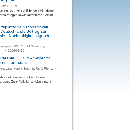
evelopment
2026-07-23
se aus sich verschärfenden Klimafolgen,
rwerfungen sowie autoritären Griffen
tsplattform Nachhaltigkeit
 Deutschlands Beitrag zur
nalen Nachhaltigkeitsagenda
haltigkeit 2030; SDSN Germany;
...
-
2026-07-23
verable D5.3 PFAS-specific
ion in our seas
se, Lisa; Kopke, Kathrin; Ruhl, Rian ...
-
ard is an interactive decision-
urope’s Zero Pollution ambition into a