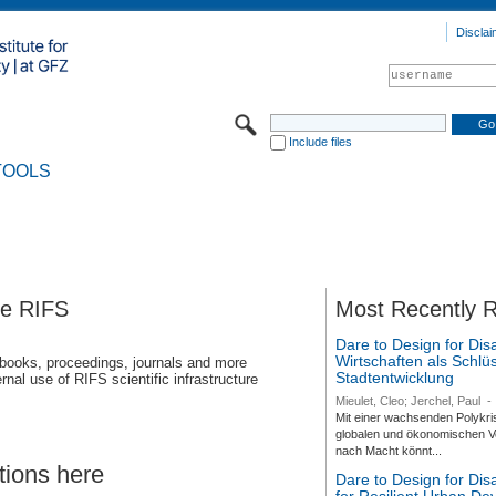
Disclai
Include files
TOOLS
se RIFS
Most Recently 
Dare to Design for Dis
Wirtschaften als Schlüs
 books, proceedings, journals and more
Stadtentwicklung
rnal use of RIFS scientific infrastructure
Mieulet, Cleo; Jerchel, Paul
-
Mit einer wachsenden Polykri
globalen und ökonomischen Ve
nach Macht könnt...
tions here
Dare to Design for Di