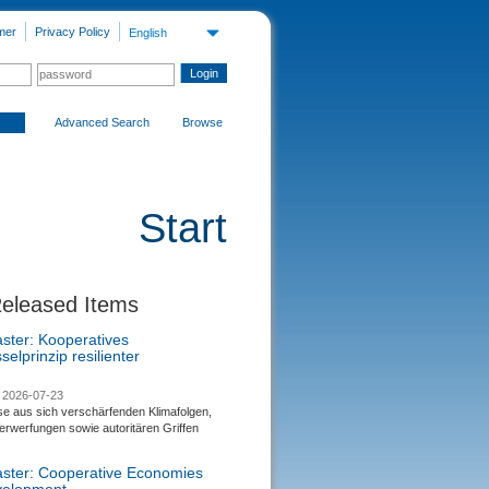
mer
Privacy Policy
English
Advanced Search
Browse
Start
Released Items
aster: Kooperatives
selprinzip resilienter
2026-07-23
se aus sich verschärfenden Klimafolgen,
rwerfungen sowie autoritären Griffen
saster: Cooperative Economies