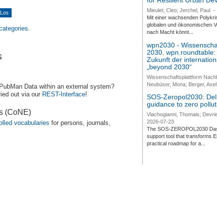
for Resilient Urban D
Mieulet, Cleo; Jerchel, Paul
-
Mit einer wachsenden Polykri
globalen und ökonomischen Ve
 categories.
nach Macht könnt...
wpn2030 - Wissenschaf
2030. wpn.roundtable:
s
Zukunft der internatio
„beyond 2030“
Wissenschaftsplattform Nach
Neubüser, Mona; Berger, Axel 
 PubMan Data within an external system?
ied out via our
REST-Interface
!
SOS-Zeropol2030: Deli
guidance to zero pollut
es (CoNE)
Vlachogianni, Thomais; Devrie
2026-07-23
olled vocabularies
for persons, journals,
The SOS-ZEROPOL2030 Dashbo
support tool that transforms E
practical roadmap for a...