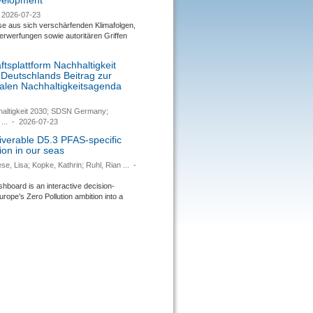
evelopment
2026-07-23
se aus sich verschärfenden Klimafolgen,
rwerfungen sowie autoritären Griffen
tsplattform Nachhaltigkeit
 Deutschlands Beitrag zur
nalen Nachhaltigkeitsagenda
haltigkeit 2030; SDSN Germany;
...
-
2026-07-23
verable D5.3 PFAS-specific
ion in our seas
se, Lisa; Kopke, Kathrin; Ruhl, Rian ...
-
ard is an interactive decision-
urope’s Zero Pollution ambition into a