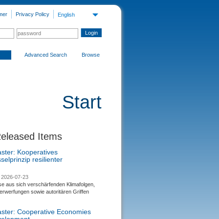
mer
Privacy Policy
English
Advanced Search
Browse
Start
Released Items
aster: Kooperatives
selprinzip resilienter
2026-07-23
se aus sich verschärfenden Klimafolgen,
rwerfungen sowie autoritären Griffen
saster: Cooperative Economies