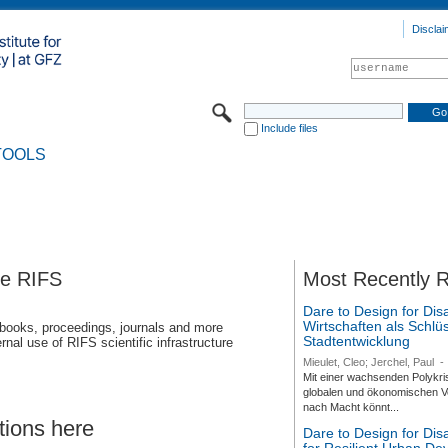
Disclai
Include files
TOOLS
se RIFS
Most Recently 
Dare to Design for Dis
Wirtschaften als Schlüs
 books, proceedings, journals and more
Stadtentwicklung
rnal use of RIFS scientific infrastructure
Mieulet, Cleo; Jerchel, Paul
-
Mit einer wachsenden Polykri
globalen und ökonomischen Ve
nach Macht könnt...
tions here
Dare to Design for Di