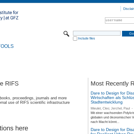
Disclai
Include files
TOOLS
se RIFS
Most Recently 
Dare to Design for Dis
Wirtschaften als Schlüs
 books, proceedings, journals and more
Stadtentwicklung
rnal use of RIFS scientific infrastructure
Mieulet, Cleo; Jerchel, Paul
-
Mit einer wachsenden Polykri
globalen und ökonomischen Ve
nach Macht könnt...
tions here
Dare to Design for Di