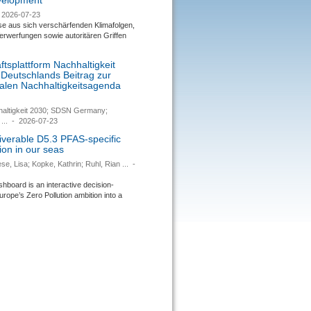
evelopment
2026-07-23
se aus sich verschärfenden Klimafolgen,
rwerfungen sowie autoritären Griffen
tsplattform Nachhaltigkeit
 Deutschlands Beitrag zur
nalen Nachhaltigkeitsagenda
haltigkeit 2030; SDSN Germany;
...
-
2026-07-23
verable D5.3 PFAS-specific
ion in our seas
se, Lisa; Kopke, Kathrin; Ruhl, Rian ...
-
ard is an interactive decision-
urope’s Zero Pollution ambition into a