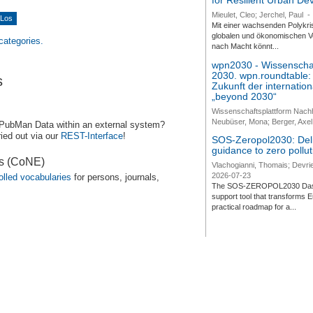
for Resilient Urban D
Mieulet, Cleo; Jerchel, Paul
-
Mit einer wachsenden Polykri
globalen und ökonomischen Ve
 categories.
nach Macht könnt...
wpn2030 - Wissenschaf
2030. wpn.roundtable:
s
Zukunft der internatio
„beyond 2030“
Wissenschaftsplattform Nach
Neubüser, Mona; Berger, Axel 
 PubMan Data within an external system?
ied out via our
REST-Interface
!
SOS-Zeropol2030: Deli
guidance to zero pollut
es (CoNE)
Vlachogianni, Thomais; Devrie
2026-07-23
olled vocabularies
for persons, journals,
The SOS-ZEROPOL2030 Dashbo
support tool that transforms E
practical roadmap for a...