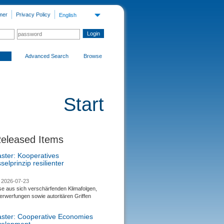
mer
Privacy Policy
English
Advanced Search
Browse
Start
Released Items
aster: Kooperatives
selprinzip resilienter
2026-07-23
se aus sich verschärfenden Klimafolgen,
rwerfungen sowie autoritären Griffen
saster: Cooperative Economies