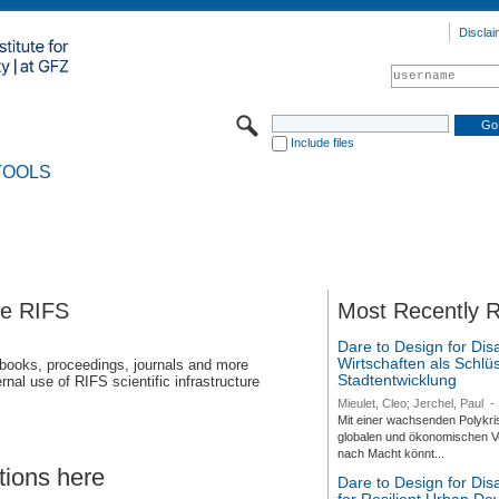
Disclai
Include files
TOOLS
se RIFS
Most Recently 
Dare to Design for Dis
Wirtschaften als Schlüs
 books, proceedings, journals and more
Stadtentwicklung
rnal use of RIFS scientific infrastructure
Mieulet, Cleo; Jerchel, Paul
-
Mit einer wachsenden Polykri
globalen und ökonomischen Ve
nach Macht könnt...
tions here
Dare to Design for Di