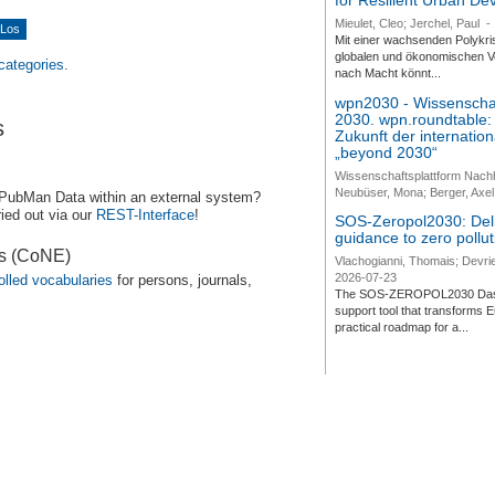
for Resilient Urban D
Mieulet, Cleo; Jerchel, Paul
-
Mit einer wachsenden Polykri
globalen und ökonomischen Ve
 categories.
nach Macht könnt...
wpn2030 - Wissenschaf
2030. wpn.roundtable:
s
Zukunft der internatio
„beyond 2030“
Wissenschaftsplattform Nach
Neubüser, Mona; Berger, Axel 
 PubMan Data within an external system?
ied out via our
REST-Interface
!
SOS-Zeropol2030: Deli
guidance to zero pollut
es (CoNE)
Vlachogianni, Thomais; Devrie
2026-07-23
olled vocabularies
for persons, journals,
The SOS-ZEROPOL2030 Dashbo
support tool that transforms E
practical roadmap for a...