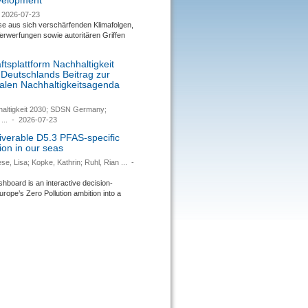
evelopment
2026-07-23
se aus sich verschärfenden Klimafolgen,
rwerfungen sowie autoritären Griffen
tsplattform Nachhaltigkeit
 Deutschlands Beitrag zur
nalen Nachhaltigkeitsagenda
haltigkeit 2030; SDSN Germany;
...
-
2026-07-23
verable D5.3 PFAS-specific
ion in our seas
se, Lisa; Kopke, Kathrin; Ruhl, Rian ...
-
ard is an interactive decision-
urope’s Zero Pollution ambition into a