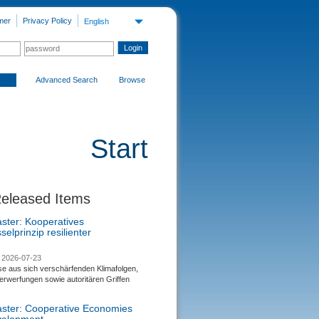
mer
Privacy Policy
English
Advanced Search
Browse
Start
Released Items
aster: Kooperatives
selprinzip resilienter
2026-07-23
se aus sich verschärfenden Klimafolgen,
rwerfungen sowie autoritären Griffen
saster: Cooperative Economies