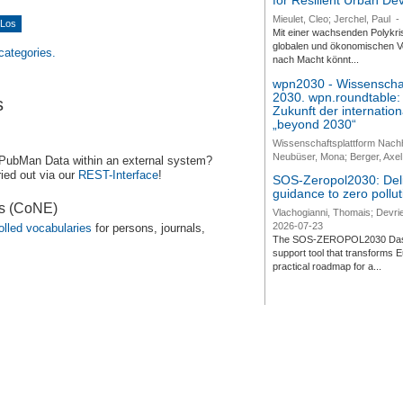
for Resilient Urban D
Mieulet, Cleo; Jerchel, Paul
-
Mit einer wachsenden Polykri
globalen und ökonomischen Ve
 categories.
nach Macht könnt...
wpn2030 - Wissenschaf
2030. wpn.roundtable:
s
Zukunft der internatio
„beyond 2030“
Wissenschaftsplattform Nach
Neubüser, Mona; Berger, Axel 
 PubMan Data within an external system?
ied out via our
REST-Interface
!
SOS-Zeropol2030: Deli
guidance to zero pollut
es (CoNE)
Vlachogianni, Thomais; Devrie
2026-07-23
olled vocabularies
for persons, journals,
The SOS-ZEROPOL2030 Dashbo
support tool that transforms E
practical roadmap for a...