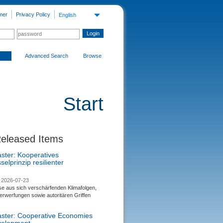
mer
Privacy Policy
English
Advanced Search
Browse
Start
Released Items
aster: Kooperatives
selprinzip resilienter
2026-07-23
se aus sich verschärfenden Klimafolgen,
rwerfungen sowie autoritären Griffen
saster: Cooperative Economies