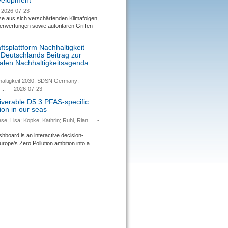
evelopment
2026-07-23
se aus sich verschärfenden Klimafolgen,
rwerfungen sowie autoritären Griffen
tsplattform Nachhaltigkeit
 Deutschlands Beitrag zur
nalen Nachhaltigkeitsagenda
haltigkeit 2030; SDSN Germany;
...
-
2026-07-23
verable D5.3 PFAS-specific
ion in our seas
se, Lisa; Kopke, Kathrin; Ruhl, Rian ...
-
ard is an interactive decision-
urope’s Zero Pollution ambition into a