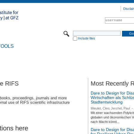
Disclai
Include files
TOOLS
se RIFS
Most Recently 
Dare to Design for Dis
Wirtschaften als Schlüs
 books, proceedings, journals and more
Stadtentwicklung
rnal use of RIFS scientific infrastructure
Mieulet, Cleo; Jerchel, Paul
-
Mit einer wachsenden Polykri
globalen und ökonomischen Ve
nach Macht könnt...
tions here
Dare to Design for Di