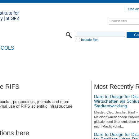
Disclai
Include files
TOOLS
se RIFS
Most Recently 
Dare to Design for Dis
Wirtschaften als Schlüs
 books, proceedings, journals and more
Stadtentwicklung
rnal use of RIFS scientific infrastructure
Mieulet, Cleo; Jerchel, Paul
-
Mit einer wachsenden Polykri
globalen und ökonomischen Ve
nach Macht könnt...
tions here
Dare to Design for Di