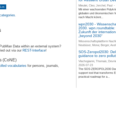
for Resilient Urban D
Mieulet, Cleo; Jerchel, Paul
-
Mit einer wachsenden Polykri
globalen und ökonomischen Ve
 categories.
nach Macht könnt...
wpn2030 - Wissenschaf
2030. wpn.roundtable:
s
Zukunft der internatio
„beyond 2030“
Wissenschaftsplattform Nach
Neubüser, Mona; Berger, Axel 
 PubMan Data within an external system?
ied out via our
REST-Interface
!
SOS-Zeropol2030: Deli
guidance to zero pollut
es (CoNE)
Vlachogianni, Thomais; Devrie
2026-07-23
olled vocabularies
for persons, journals,
The SOS-ZEROPOL2030 Dashbo
support tool that transforms E
practical roadmap for a...