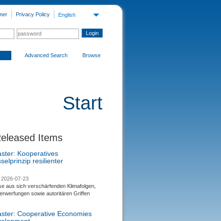
mer
Privacy Policy
English
Advanced Search
Browse
Start
Released Items
aster: Kooperatives
selprinzip resilienter
2026-07-23
se aus sich verschärfenden Klimafolgen,
rwerfungen sowie autoritären Griffen
saster: Cooperative Economies