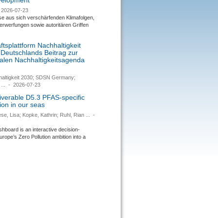
evelopment
2026-07-23
se aus sich verschärfenden Klimafolgen,
rwerfungen sowie autoritären Griffen
tsplattform Nachhaltigkeit
 Deutschlands Beitrag zur
nalen Nachhaltigkeitsagenda
haltigkeit 2030; SDSN Germany;
...
-
2026-07-23
verable D5.3 PFAS-specific
ion in our seas
se, Lisa; Kopke, Kathrin; Ruhl, Rian ...
-
ard is an interactive decision-
urope’s Zero Pollution ambition into a