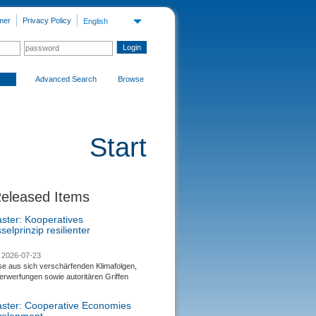
mer
Privacy Policy
English
Advanced Search
Browse
Start
Released Items
aster: Kooperatives
selprinzip resilienter
2026-07-23
se aus sich verschärfenden Klimafolgen,
rwerfungen sowie autoritären Griffen
saster: Cooperative Economies