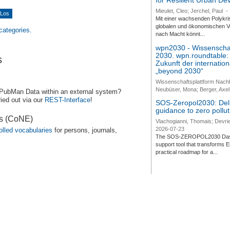
for Resilient Urban D
Mieulet, Cleo; Jerchel, Paul
-
Mit einer wachsenden Polykri
globalen und ökonomischen Ve
 categories.
nach Macht könnt...
wpn2030 - Wissenschaf
2030. wpn.roundtable:
s
Zukunft der internatio
„beyond 2030“
Wissenschaftsplattform Nach
Neubüser, Mona; Berger, Axel 
 PubMan Data within an external system?
ied out via our
REST-Interface
!
SOS-Zeropol2030: Deli
guidance to zero pollut
es (CoNE)
Vlachogianni, Thomais; Devrie
2026-07-23
olled vocabularies
for persons, journals,
The SOS-ZEROPOL2030 Dashbo
support tool that transforms E
practical roadmap for a...