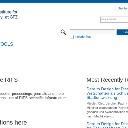
Disclai
Include files
TOOLS
se RIFS
Most Recently 
Dare to Design for Dis
Wirtschaften als Schlüs
 books, proceedings, journals and more
Stadtentwicklung
rnal use of RIFS scientific infrastructure
Mieulet, Cleo; Jerchel, Paul
-
Mit einer wachsenden Polykri
globalen und ökonomischen Ve
nach Macht könnt...
tions here
Dare to Design for Di