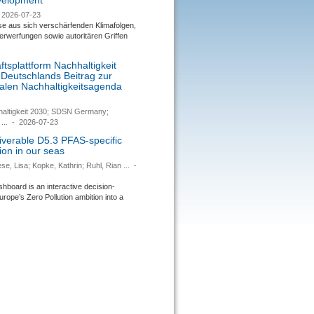
evelopment
2026-07-23
se aus sich verschärfenden Klimafolgen,
rwerfungen sowie autoritären Griffen
tsplattform Nachhaltigkeit
 Deutschlands Beitrag zur
nalen Nachhaltigkeitsagenda
haltigkeit 2030; SDSN Germany;
...
-
2026-07-23
verable D5.3 PFAS-specific
ion in our seas
se, Lisa; Kopke, Kathrin; Ruhl, Rian ...
-
ard is an interactive decision-
urope’s Zero Pollution ambition into a