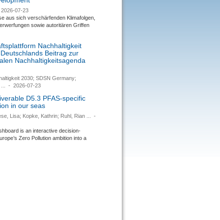
evelopment
2026-07-23
se aus sich verschärfenden Klimafolgen,
rwerfungen sowie autoritären Griffen
tsplattform Nachhaltigkeit
 Deutschlands Beitrag zur
nalen Nachhaltigkeitsagenda
haltigkeit 2030; SDSN Germany;
...
-
2026-07-23
verable D5.3 PFAS-specific
ion in our seas
se, Lisa; Kopke, Kathrin; Ruhl, Rian ...
-
ard is an interactive decision-
urope’s Zero Pollution ambition into a