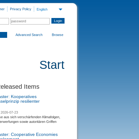
mer
Privacy Policy
English
Advanced Search
Browse
Start
Released Items
aster: Kooperatives
selprinzip resilienter
2026-07-23
se aus sich verschärfenden Klimafolgen,
rwerfungen sowie autoritären Griffen
saster: Cooperative Economies