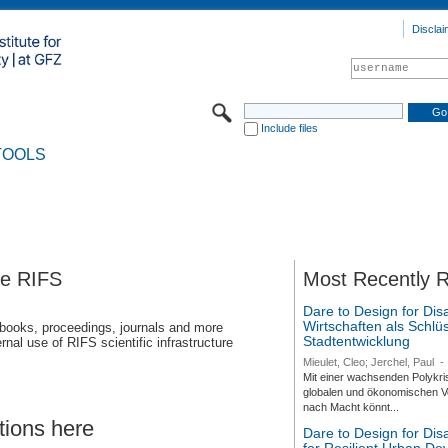
Disclai
Include files
TOOLS
se RIFS
Most Recently 
Dare to Design for Dis
Wirtschaften als Schlüs
 books, proceedings, journals and more
Stadtentwicklung
rnal use of RIFS scientific infrastructure
Mieulet, Cleo; Jerchel, Paul
-
Mit einer wachsenden Polykri
globalen und ökonomischen Ve
nach Macht könnt...
tions here
Dare to Design for Di