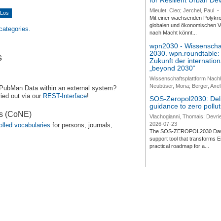
for Resilient Urban D
Mieulet, Cleo; Jerchel, Paul
-
Mit einer wachsenden Polykri
globalen und ökonomischen Ve
 categories.
nach Macht könnt...
wpn2030 - Wissenschaf
2030. wpn.roundtable:
s
Zukunft der internatio
„beyond 2030“
Wissenschaftsplattform Nach
Neubüser, Mona; Berger, Axel 
 PubMan Data within an external system?
ied out via our
REST-Interface
!
SOS-Zeropol2030: Deli
guidance to zero pollut
es (CoNE)
Vlachogianni, Thomais; Devrie
2026-07-23
olled vocabularies
for persons, journals,
The SOS-ZEROPOL2030 Dashbo
support tool that transforms E
practical roadmap for a...