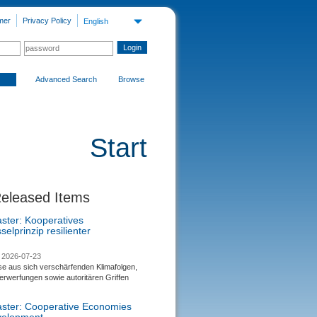
mer
Privacy Policy
English
Advanced Search
Browse
Start
Released Items
aster: Kooperatives
selprinzip resilienter
2026-07-23
se aus sich verschärfenden Klimafolgen,
rwerfungen sowie autoritären Griffen
saster: Cooperative Economies