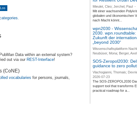
for Resilient Urban D
Mieulet, Cleo; Jerchel, Paul
-
Mit einer wachsenden Polykri
globalen und ökonomischen Ve
 categories.
nach Macht könnt...
wpn2030 - Wissenschaf
2030. wpn.roundtable:
s
Zukunft der internatio
„beyond 2030“
Wissenschaftsplattform Nach
Neubüser, Mona; Berger, Axel 
 PubMan Data within an external system?
ied out via our
REST-Interface
!
SOS-Zeropol2030: Deli
guidance to zero pollut
es (CoNE)
Vlachogianni, Thomais; Devrie
2026-07-23
olled vocabularies
for persons, journals,
The SOS-ZEROPOL2030 Dashbo
support tool that transforms E
practical roadmap for a...