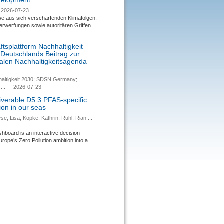
evelopment
2026-07-23
se aus sich verschärfenden Klimafolgen,
rwerfungen sowie autoritären Griffen
tsplattform Nachhaltigkeit
 Deutschlands Beitrag zur
nalen Nachhaltigkeitsagenda
haltigkeit 2030; SDSN Germany;
...
-
2026-07-23
verable D5.3 PFAS-specific
ion in our seas
se, Lisa; Kopke, Kathrin; Ruhl, Rian ...
-
ard is an interactive decision-
urope’s Zero Pollution ambition into a