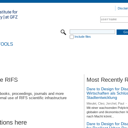
Disclai
Include files
TOOLS
se RIFS
Most Recently 
Dare to Design for Dis
Wirtschaften als Schlüs
 books, proceedings, journals and more
Stadtentwicklung
rnal use of RIFS scientific infrastructure
Mieulet, Cleo; Jerchel, Paul
-
Mit einer wachsenden Polykri
globalen und ökonomischen Ve
nach Macht könnt...
tions here
Dare to Design for Di