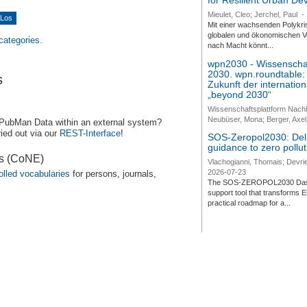
for Resilient Urban D
Mieulet, Cleo; Jerchel, Paul
-
Mit einer wachsenden Polykri
globalen und ökonomischen Ve
 categories.
nach Macht könnt...
wpn2030 - Wissenschaf
2030. wpn.roundtable:
s
Zukunft der internatio
„beyond 2030“
Wissenschaftsplattform Nach
Neubüser, Mona; Berger, Axel 
 PubMan Data within an external system?
ied out via our
REST-Interface
!
SOS-Zeropol2030: Deli
guidance to zero pollut
es (CoNE)
Vlachogianni, Thomais; Devrie
2026-07-23
olled vocabularies
for persons, journals,
The SOS-ZEROPOL2030 Dashbo
support tool that transforms E
practical roadmap for a...