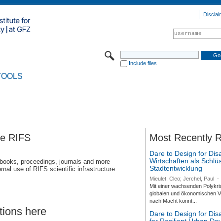
Disclai
Include files
TOOLS
se RIFS
Most Recently 
Dare to Design for Dis
Wirtschaften als Schlüs
 books, proceedings, journals and more
Stadtentwicklung
rnal use of RIFS scientific infrastructure
Mieulet, Cleo; Jerchel, Paul
-
Mit einer wachsenden Polykri
globalen und ökonomischen Ve
nach Macht könnt...
tions here
Dare to Design for Di