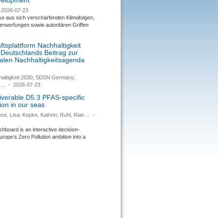
evelopment
2026-07-23
se aus sich verschärfenden Klimafolgen,
rwerfungen sowie autoritären Griffen
tsplattform Nachhaltigkeit
 Deutschlands Beitrag zur
nalen Nachhaltigkeitsagenda
haltigkeit 2030; SDSN Germany;
...
-
2026-07-23
verable D5.3 PFAS-specific
ion in our seas
se, Lisa; Kopke, Kathrin; Ruhl, Rian ...
-
ard is an interactive decision-
urope’s Zero Pollution ambition into a