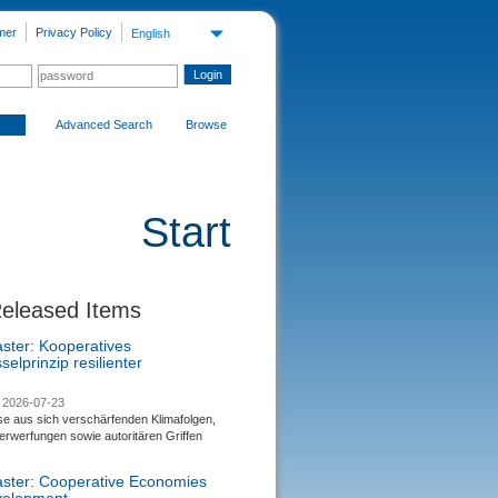
mer
Privacy Policy
English
Advanced Search
Browse
Start
Released Items
aster: Kooperatives
selprinzip resilienter
2026-07-23
se aus sich verschärfenden Klimafolgen,
rwerfungen sowie autoritären Griffen
saster: Cooperative Economies