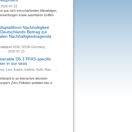
evelopment
2026-07-23
se aus sich verschärfenden Klimafolgen,
rwerfungen sowie autoritären Griffen
tsplattform Nachhaltigkeit
 Deutschlands Beitrag zur
nalen Nachhaltigkeitsagenda
haltigkeit 2030; SDSN Germany;
...
-
2026-07-23
verable D5.3 PFAS-specific
ion in our seas
se, Lisa; Kopke, Kathrin; Ruhl, Rian ...
-
ard is an interactive decision-
urope’s Zero Pollution ambition into a