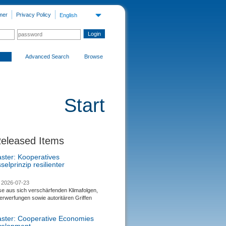
mer
Privacy Policy
English
Advanced Search
Browse
Start
Released Items
aster: Kooperatives
selprinzip resilienter
2026-07-23
se aus sich verschärfenden Klimafolgen,
rwerfungen sowie autoritären Griffen
saster: Cooperative Economies