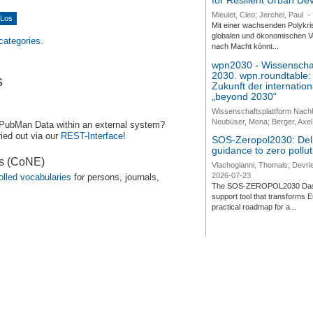
for Resilient Urban D
Mieulet, Cleo; Jerchel, Paul
-
Mit einer wachsenden Polykri
globalen und ökonomischen Ve
 categories.
nach Macht könnt...
wpn2030 - Wissenschaf
2030. wpn.roundtable:
s
Zukunft der internatio
„beyond 2030“
Wissenschaftsplattform Nach
Neubüser, Mona; Berger, Axel 
 PubMan Data within an external system?
ied out via our
REST-Interface
!
SOS-Zeropol2030: Deli
guidance to zero pollut
es (CoNE)
Vlachogianni, Thomais; Devrie
2026-07-23
olled vocabularies
for persons, journals,
The SOS-ZEROPOL2030 Dashbo
support tool that transforms E
practical roadmap for a...