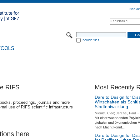
Disclai
Include files
TOOLS
se RIFS
Most Recently 
Dare to Design for Dis
Wirtschaften als Schlüs
 books, proceedings, journals and more
Stadtentwicklung
rnal use of RIFS scientific infrastructure
Mieulet, Cleo; Jerchel, Paul
-
Mit einer wachsenden Polykri
globalen und ökonomischen Ve
nach Macht könnt...
tions here
Dare to Design for Di