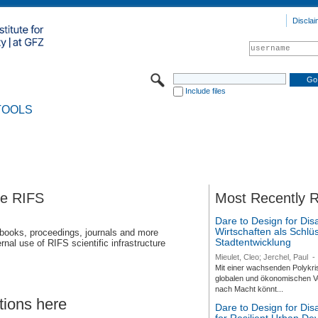
Disclai
Include files
TOOLS
se RIFS
Most Recently 
Dare to Design for Dis
Wirtschaften als Schlüs
 books, proceedings, journals and more
Stadtentwicklung
rnal use of RIFS scientific infrastructure
Mieulet, Cleo; Jerchel, Paul
-
Mit einer wachsenden Polykri
globalen und ökonomischen Ve
nach Macht könnt...
tions here
Dare to Design for Di