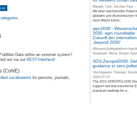
for Resilient Urban D
Mieulet, Cleo; Jerchel, Paul
-
Mit einer wachsenden Polykri
globalen und ökonomischen Ve
 categories.
nach Macht könnt...
wpn2030 - Wissenschaf
2030. wpn.roundtable:
s
Zukunft der internatio
„beyond 2030“
Wissenschaftsplattform Nach
Neubüser, Mona; Berger, Axel 
 PubMan Data within an external system?
ied out via our
REST-Interface
!
SOS-Zeropol2030: Deli
guidance to zero pollut
es (CoNE)
Vlachogianni, Thomais; Devrie
2026-07-23
olled vocabularies
for persons, journals,
The SOS-ZEROPOL2030 Dashbo
support tool that transforms E
practical roadmap for a...