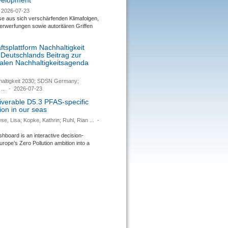
evelopment
2026-07-23
se aus sich verschärfenden Klimafolgen,
rwerfungen sowie autoritären Griffen
tsplattform Nachhaltigkeit
 Deutschlands Beitrag zur
nalen Nachhaltigkeitsagenda
haltigkeit 2030; SDSN Germany;
...
-
2026-07-23
verable D5.3 PFAS-specific
ion in our seas
se, Lisa; Kopke, Kathrin; Ruhl, Rian ...
-
ard is an interactive decision-
urope’s Zero Pollution ambition into a