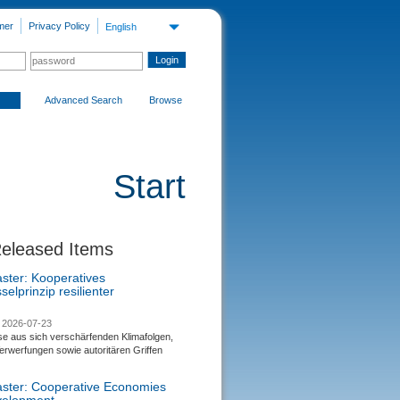
mer
Privacy Policy
English
Advanced Search
Browse
Start
Released Items
aster: Kooperatives
selprinzip resilienter
2026-07-23
se aus sich verschärfenden Klimafolgen,
rwerfungen sowie autoritären Griffen
saster: Cooperative Economies