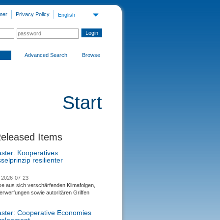
mer
Privacy Policy
English
Advanced Search
Browse
Start
Released Items
aster: Kooperatives
selprinzip resilienter
2026-07-23
se aus sich verschärfenden Klimafolgen,
rwerfungen sowie autoritären Griffen
saster: Cooperative Economies