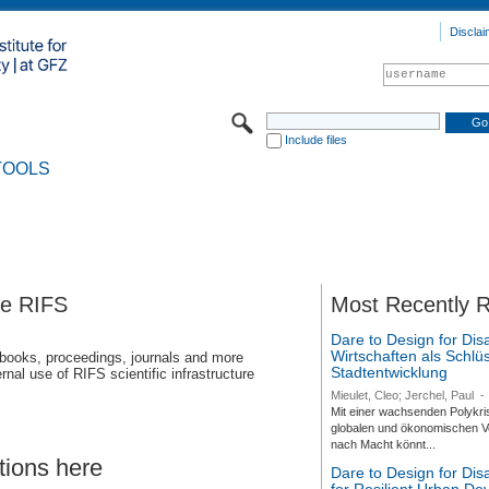
Disclai
Include files
TOOLS
se RIFS
Most Recently 
Dare to Design for Dis
Wirtschaften als Schlüs
 books, proceedings, journals and more
Stadtentwicklung
rnal use of RIFS scientific infrastructure
Mieulet, Cleo; Jerchel, Paul
-
Mit einer wachsenden Polykri
globalen und ökonomischen Ve
nach Macht könnt...
tions here
Dare to Design for Di