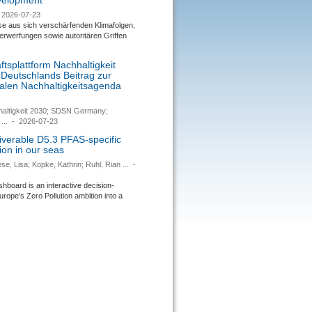
evelopment
2026-07-23
se aus sich verschärfenden Klimafolgen,
rwerfungen sowie autoritären Griffen
tsplattform Nachhaltigkeit
 Deutschlands Beitrag zur
nalen Nachhaltigkeitsagenda
haltigkeit 2030; SDSN Germany;
...
-
2026-07-23
verable D5.3 PFAS-specific
ion in our seas
se, Lisa; Kopke, Kathrin; Ruhl, Rian ...
-
ard is an interactive decision-
urope’s Zero Pollution ambition into a