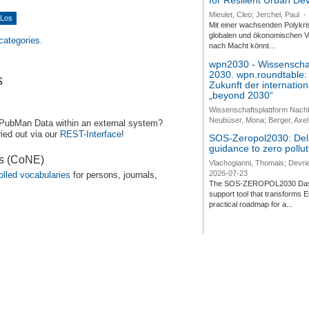
for Resilient Urban D
Mieulet, Cleo; Jerchel, Paul
-
Mit einer wachsenden Polykri
globalen und ökonomischen Ve
 categories.
nach Macht könnt...
wpn2030 - Wissenschaf
2030. wpn.roundtable:
s
Zukunft der internatio
„beyond 2030“
Wissenschaftsplattform Nach
Neubüser, Mona; Berger, Axel 
 PubMan Data within an external system?
ied out via our
REST-Interface
!
SOS-Zeropol2030: Deli
guidance to zero pollut
es (CoNE)
Vlachogianni, Thomais; Devrie
2026-07-23
olled vocabularies
for persons, journals,
The SOS-ZEROPOL2030 Dashbo
support tool that transforms E
practical roadmap for a...