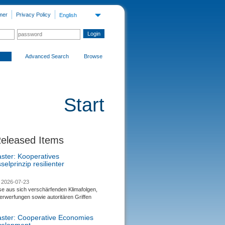
mer
Privacy Policy
English
Advanced Search
Browse
Start
Released Items
aster: Kooperatives
selprinzip resilienter
2026-07-23
se aus sich verschärfenden Klimafolgen,
rwerfungen sowie autoritären Griffen
saster: Cooperative Economies