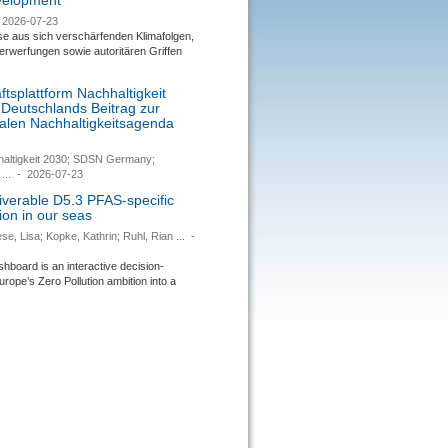
evelopment
2026-07-23
se aus sich verschärfenden Klimafolgen,
rwerfungen sowie autoritären Griffen
tsplattform Nachhaltigkeit
 Deutschlands Beitrag zur
nalen Nachhaltigkeitsagenda
haltigkeit 2030; SDSN Germany;
...
-
2026-07-23
verable D5.3 PFAS-specific
ion in our seas
se, Lisa; Kopke, Kathrin; Ruhl, Rian ...
-
ard is an interactive decision-
urope’s Zero Pollution ambition into a