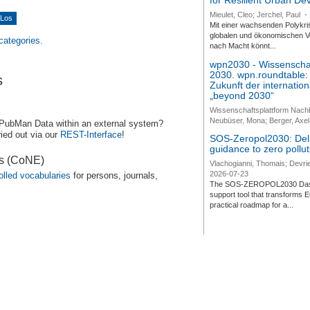
for Resilient Urban D
Mieulet, Cleo; Jerchel, Paul
-
Mit einer wachsenden Polykri
globalen und ökonomischen Ve
 categories.
nach Macht könnt...
wpn2030 - Wissenschaf
2030. wpn.roundtable:
s
Zukunft der internatio
„beyond 2030“
Wissenschaftsplattform Nach
Neubüser, Mona; Berger, Axel 
 PubMan Data within an external system?
ied out via our
REST-Interface
!
SOS-Zeropol2030: Deli
guidance to zero pollut
es (CoNE)
Vlachogianni, Thomais; Devrie
2026-07-23
olled vocabularies
for persons, journals,
The SOS-ZEROPOL2030 Dashbo
support tool that transforms E
practical roadmap for a...