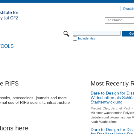
Disclai
Include files
TOOLS
se RIFS
Most Recently 
Dare to Design for Dis
Wirtschaften als Schlüs
 books, proceedings, journals and more
Stadtentwicklung
rnal use of RIFS scientific infrastructure
Mieulet, Cleo; Jerchel, Paul
-
Mit einer wachsenden Polykri
globalen und ökonomischen Ve
nach Macht könnt...
tions here
Dare to Design for Di