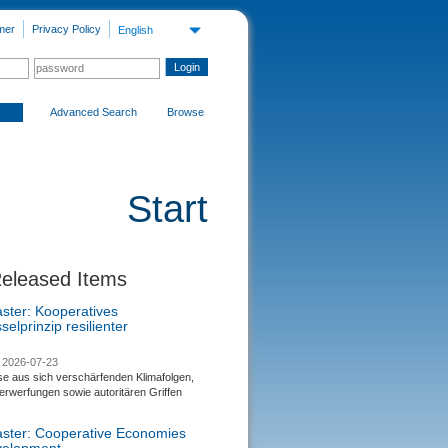
mer
Privacy Policy
English
Advanced Search
Browse
Start
Released Items
aster: Kooperatives
selprinzip resilienter
2026-07-23
se aus sich verschärfenden Klimafolgen,
rwerfungen sowie autoritären Griffen
saster: Cooperative Economies