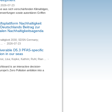
evelopment
2026-07-23
se aus sich verschärfenden Klimafolgen,
rwerfungen sowie autoritären Griffen
tsplattform Nachhaltigkeit
 Deutschlands Beitrag zur
nalen Nachhaltigkeitsagenda
haltigkeit 2030; SDSN Germany;
...
-
2026-07-23
verable D5.3 PFAS-specific
ion in our seas
se, Lisa; Kopke, Kathrin; Ruhl, Rian ...
-
ard is an interactive decision-
urope’s Zero Pollution ambition into a