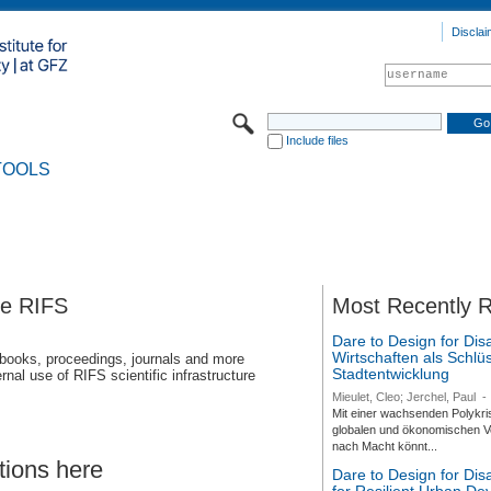
Disclai
Include files
TOOLS
se RIFS
Most Recently 
Dare to Design for Dis
Wirtschaften als Schlüs
 books, proceedings, journals and more
Stadtentwicklung
rnal use of RIFS scientific infrastructure
Mieulet, Cleo; Jerchel, Paul
-
Mit einer wachsenden Polykri
globalen und ökonomischen Ve
nach Macht könnt...
tions here
Dare to Design for Di