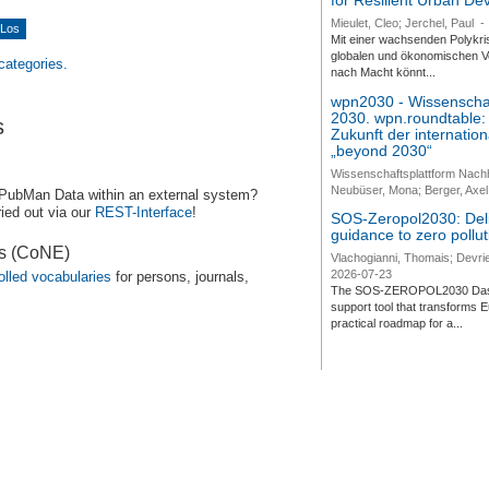
for Resilient Urban D
Mieulet, Cleo; Jerchel, Paul
-
Mit einer wachsenden Polykri
globalen und ökonomischen Ve
 categories.
nach Macht könnt...
wpn2030 - Wissenschaf
2030. wpn.roundtable:
s
Zukunft der internatio
„beyond 2030“
Wissenschaftsplattform Nach
Neubüser, Mona; Berger, Axel 
 PubMan Data within an external system?
ied out via our
REST-Interface
!
SOS-Zeropol2030: Deli
guidance to zero pollut
es (CoNE)
Vlachogianni, Thomais; Devrie
2026-07-23
olled vocabularies
for persons, journals,
The SOS-ZEROPOL2030 Dashbo
support tool that transforms E
practical roadmap for a...