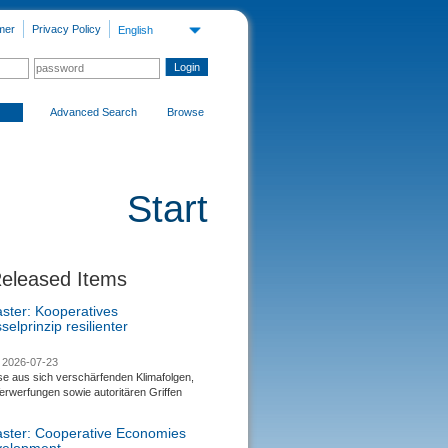
mer
Privacy Policy
English
Advanced Search
Browse
Start
Released Items
aster: Kooperatives
selprinzip resilienter
2026-07-23
se aus sich verschärfenden Klimafolgen,
rwerfungen sowie autoritären Griffen
saster: Cooperative Economies