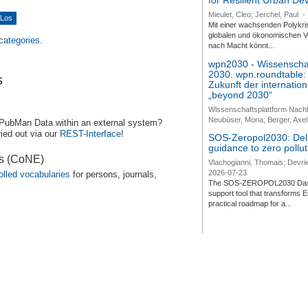
for Resilient Urban D
Mieulet, Cleo; Jerchel, Paul
-
Mit einer wachsenden Polykri
globalen und ökonomischen Ve
 categories.
nach Macht könnt...
wpn2030 - Wissenschaf
2030. wpn.roundtable:
s
Zukunft der internatio
„beyond 2030“
Wissenschaftsplattform Nach
Neubüser, Mona; Berger, Axel 
 PubMan Data within an external system?
ied out via our
REST-Interface
!
SOS-Zeropol2030: Deli
guidance to zero pollut
es (CoNE)
Vlachogianni, Thomais; Devrie
2026-07-23
olled vocabularies
for persons, journals,
The SOS-ZEROPOL2030 Dashbo
support tool that transforms E
practical roadmap for a...