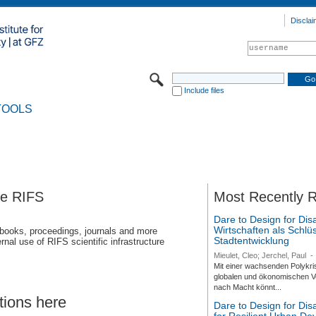
Disclai
Include files
TOOLS
se RIFS
Most Recently 
Dare to Design for Dis
Wirtschaften als Schlüs
 books, proceedings, journals and more
Stadtentwicklung
rnal use of RIFS scientific infrastructure
Mieulet, Cleo; Jerchel, Paul
-
Mit einer wachsenden Polykri
globalen und ökonomischen Ve
nach Macht könnt...
tions here
Dare to Design for Di