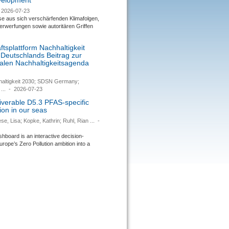
evelopment
2026-07-23
se aus sich verschärfenden Klimafolgen,
rwerfungen sowie autoritären Griffen
tsplattform Nachhaltigkeit
 Deutschlands Beitrag zur
nalen Nachhaltigkeitsagenda
haltigkeit 2030; SDSN Germany;
...
-
2026-07-23
verable D5.3 PFAS-specific
ion in our seas
se, Lisa; Kopke, Kathrin; Ruhl, Rian ...
-
ard is an interactive decision-
urope’s Zero Pollution ambition into a